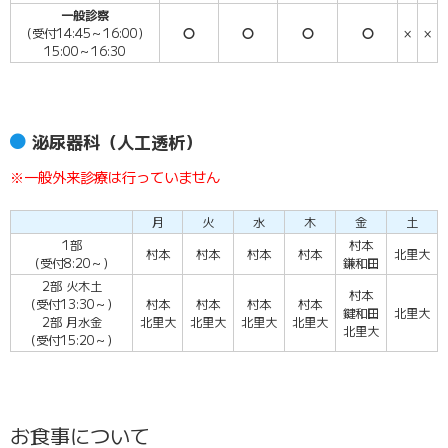
一般診察
（受付14:45～16:00）
〇
〇
〇
〇
×
×
15:00～16:30
泌尿器科（人工透析）
※一般外来診療は行っていません
月
火
水
木
金
土
1部
村本
村本
村本
村本
村本
北里大
（受付8:20～）
鎌和田
2部 火木土
村本
（受付13:30～）
村本
村本
村本
村本
鍵和田
北里大
2部 月水金
北里大
北里大
北里大
北里大
北里大
（受付15:20～）
お食事について