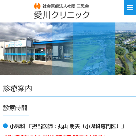
ホーム
Home
診療案内
Guidance
施設案内
Facilities
アクセス
Access
お問合せ
Contact us
診療案内
お知らせ
Information
診療時間
小児科 「担当医師：丸山 明夫（小児科専門医）」