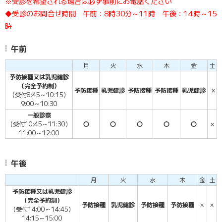
※受診を希望される場合は必ず事前にお電話ください
◆受診のお問合せ時間 午前：8時30分～11時 午後：14時～15
時
午前
月
火
水
木
金
土
予防接種又は乳児健診
（完全予約制）
予防接種
乳児健診
予防接種
予防接種
乳児健診
×
（受付8:45～10:15）
9:00～10:30
一般診察
（受付10:45～11:30）
〇
〇
〇
〇
〇
×
11:00～12:00
午後
月
火
水
木
金
土
予防接種又は乳児健診
（完全予約制）
予防接種
乳児健診
予防接種
予防接種
×
×
（受付14:00～14:45）
14:15～15:00