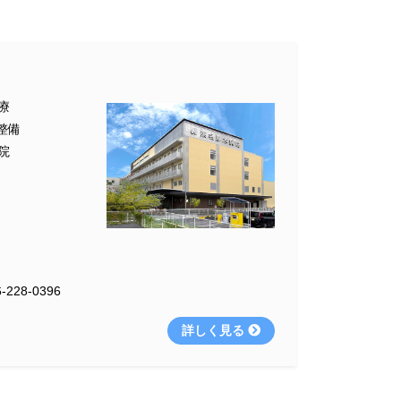
療
整備
院
-228-0396
詳しく見る