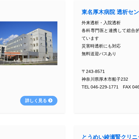
東名厚木病院 透析セ
外来透析・入院透析
各科専門医と連携して総合
ています
災害時透析にも対応
無料送迎バスあり
〒243-8571
神奈川県厚木市船子232
TEL 046-229-1771 FAX 046
詳しく見る
とうめい綾瀬腎クリニ