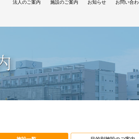
法人のご案内
施設のご案内
お知らせ
お問い合わ
ご挨拶
施設一覧
プレス・広報
個人情報
理念
保健施設
リクルート
内
概要
医療施設
研修会
沿革
介護・福祉施設
イベント
ロゴについて
目的別施設案内
地域への取り組み