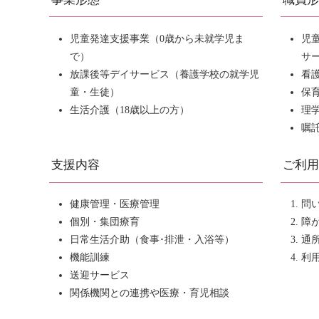
児童発達支援事業（0歳から未就学児ま
児
で）
サー
放課後等デイサービス（養護学校の就学児
看護
童・生徒）
保育
生活介護（18歳以上の方）
理学
嘱託
支援内容
ご利
健康管理・医療管理
問
個別・集団療育
障
日常生活介助（食事･排泄・入浴等）
通
機能訓練
利
送迎サービス
関係機関との連携や医療・育児相談