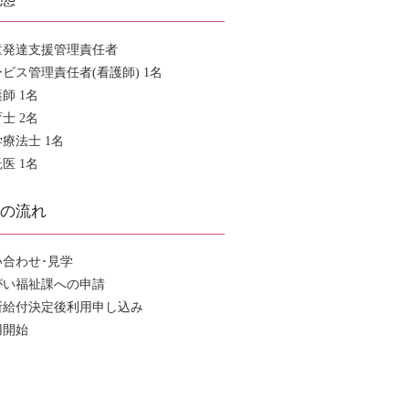
童発達支援管理責任者
ビス管理責任者(看護師) 1名
師 1名
士 2名
療法士 1名
医 1名
用の流れ
い合わせ･見学
がい福祉課への申請
所給付決定後利用申し込み
用開始