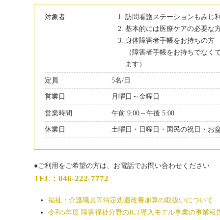
対象者
訪問看護ステーションもみじ
基本的には医療ケアの必要な
身体障害者手帳をお持ちの方
（障害者手帳をお持ちでなく
ます）
定員
5名/日
営業日
月曜日～金曜日
営業時間
午前 9:00～午後 5:00
休業日
土曜日・日曜日・国民の祝日・お
●ご利用をご希望の方は、お電話でお問い合わせください
TEL：046-222-7772
福祉・介護職員等特定処遇改善加算の取扱いについて
令和5年度 障害福祉分野のICT導入モデル事業の事業報