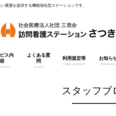
良い看護を提供する機能強化型ステーションです。
ビス内
よくある質
利用規定等
お知ら
容
問
Usage regulations
Information
services
Q and A
スタッフブ