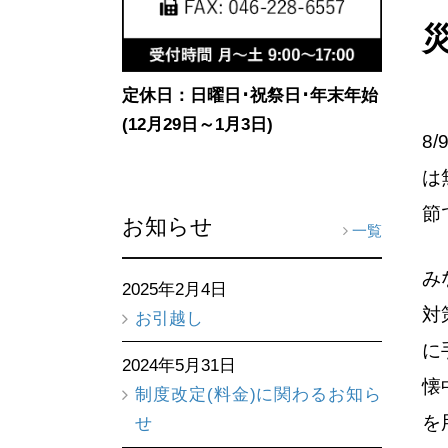
定休日：日曜日･祝祭日･年末年始
(12月29日～1月3日)
8
は
節
お知らせ
一覧
み
2025年2月4日
対
お引越し
に
2024年5月31日
懐
制度改定(料金)に関わるお知ら
を
せ