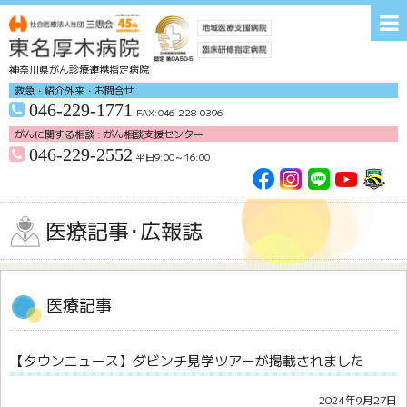
神奈川県がん診療連携指定病院
救急・紹介外来・お問合せ
046-229-1771
FAX:046-228-0396
がんに関する相談 : がん相談支援センター
046-229-2552
平日9:00～16:00
交通アクセス
無料送迎バス
各種研修会
お問い合わせ
医療記事･広報誌
ホーム
病院紹介
来院される皆様へ
診療科
医療記事
医療支援部門
看護部
臨床研修部
がん治療
【タウンニュース】ダビンチ見学ツアーが掲載されました
2024年9月27日