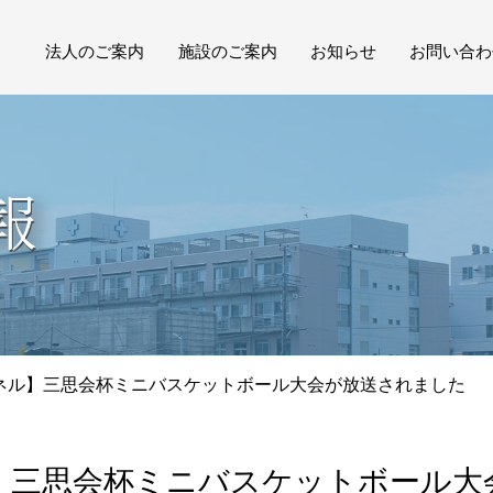
法人のご案内
施設のご案内
お知らせ
お問い合わ
ご挨拶
施設一覧
プレス・広報
個人情報
理念
保健施設
リクルート
報
概要
医療施設
研修会
沿革
介護・福祉施設
イベント
ロゴについて
目的別施設案内
地域への取り組み
ネル】三思会杯ミニバスケットボール大会が放送されました
】三思会杯ミニバスケットボール大