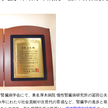
日、日本腎臓病学会にて、東名厚木病院 慢性腎臓病研究所の冨田公
永年にわたり社会貢献や次世代の育成など、腎臓学の進歩と