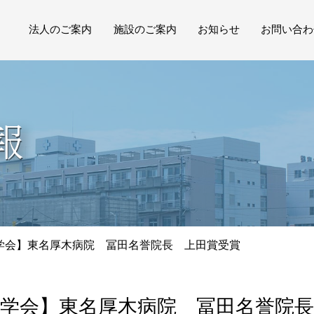
法人のご案内
施設のご案内
お知らせ
お問い合わ
ご挨拶
施設一覧
プレス・広報
個人情報
理念
保健施設
リクルート
報
概要
医療施設
研修会
沿革
介護・福祉施設
イベント
ロゴについて
目的別施設案内
地域への取り組み
学会】東名厚木病院 冨田名誉院長 上田賞受賞
学会】東名厚木病院 冨田名誉院長