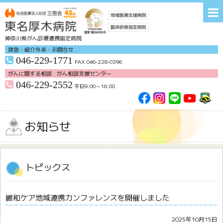
神奈川県がん診療連携指定病院
救急・紹介外来・お問合せ
046-229-1771
FAX:046-228-0396
がんに関する相談 : がん相談支援センター
046-229-2552
平日9:00～16:00
交通アクセス
無料送迎バス
各種研修会
お問い合わせ
お知らせ
ホーム
病院紹介
来院される皆様へ
診療科
トピックス
医療支援部門
看護部
臨床研修部
がん治療
緩和ケア地域連携カンファレンスを開催しました
2025年10月15日