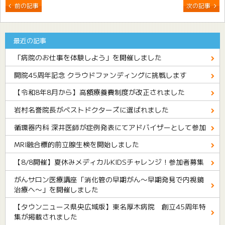
前の記事
次の記事
最近の記事
「病院のお仕事を体験しよう」を開催しました
開院45周年記念 クラウドファンディングに挑戦します
【令和8年8月から】高額療養費制度が改正されました
岩村名誉院長がベストドクターズに選ばれました
循環器内科 深井医師が症例発表にてアドバイザーとして参加
MRI融合標的前立腺生検を開始しました
【8/8開催】夏休みメディカルKIDSチャレンジ！参加者募集
がんサロン医療講座「消化管の早期がん〜早期発見で内視鏡
治療へ〜」を開催しました
【タウンニュース県央広域版】東名厚木病院 創立45周年特
集が掲載されました