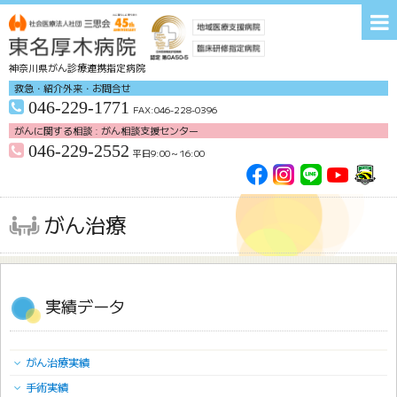
神奈川県がん診療連携指定病院
救急・紹介外来・お問合せ
046-229-1771
FAX:046-228-0396
がんに関する相談 : がん相談支援センター
046-229-2552
平日9:00～16:00
交通アクセス
無料送迎バス
各種研修会
お問い合わせ
がん治療
ホーム
病院紹介
来院される皆様へ
診療科
実績データ
医療支援部門
看護部
臨床研修部
がん治療
がん治療実績
手術実績