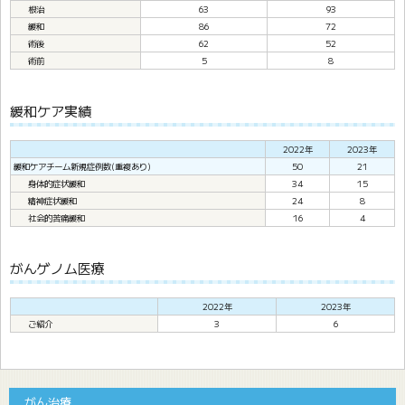
根治
63
93
緩和
86
72
術後
62
52
術前
5
8
緩和ケア実績
2022年
2023年
緩和ケアチーム新規症例数(重複あり)
50
21
身体的症状緩和
34
15
精神症状緩和
24
8
社会的苦痛緩和
16
4
がんゲノム医療
2022年
2023年
ご紹介
3
6
がん治療