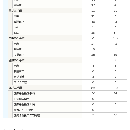
胸腔鏡
17
20
胃がん手術
50
55
開腹
11
4
腹腔鏡下
15
13
EMR
1
4
ESD
23
34
大腸がん手術
95
107
開腹
21
13
腹腔鏡下
39
36
内視鏡下
35
58
肝臓がん手術
6
3
開腹
4
1
腹腔鏡下
0
0
ラジオ波
2
2
マイクロ波
0
0
乳がん手術
88
103
乳腺悪性腫瘍手術
86
89
冷凍凝固摘出
0
0
乳腺悪性腫瘍生検
0
0
画像ガイド下吸引
0
0
乳房切除後二次的再建
2
14