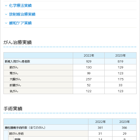
化学療法実績
放射線治療実績
緩和ケア実績
がん治療実績
2022年
2023年
新規入院がん患者数
929
819
肺がん
130
129
胃がん
99
123
大腸がん
257
175
肝臓がん
52
33
乳がん
122
123
手術実績
2022年
2023年
悪性腫瘍手術件数（全てのがん）
361
366
肺がん手術
31
29
開胸
14
9