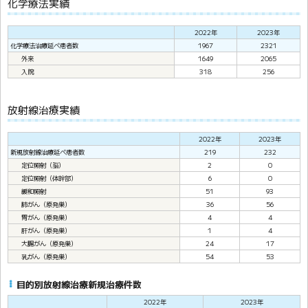
化学療法実績
2022年
2023年
化学療法治療延べ患者数
1967
2321
外来
1649
2065
入院
318
256
放射線治療実績
2022年
2023年
新規放射線治療延べ患者数
219
232
定位照射（脳）
2
0
定位照射（体幹部）
6
0
緩和照射
51
93
肺がん（原発巣）
36
56
胃がん（原発巣）
4
4
肝がん（原発巣）
1
4
大腸がん（原発巣）
24
17
乳がん（原発巣）
54
53
目的別放射線治療新規治療件数
2022年
2023年