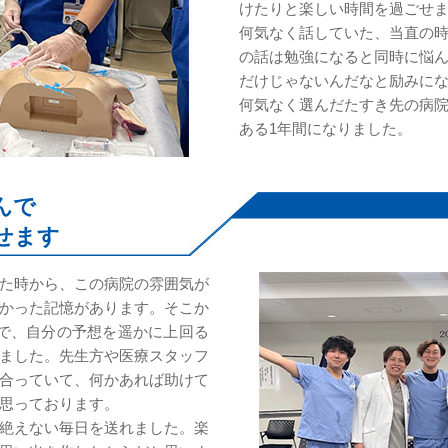
けたりと楽しい時間を過ごせ
何気なく話していた、当直の
の話は勉強になると同時に悩
だけじゃないんだなと励みに
何気なく選んだたすき先の病
ある1年間になりました。
んで
せます
た時から、この病院の雰囲気が
かった記憶があります。そこか
で、自分の予想を遥かに上回る
ました。先生方や医療スタッフ
合っていて、何かあれば助けて
思っております。
絶えない毎日を送れました。楽