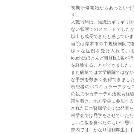
初期研修開始からあっという
す。
入職当時は、知識はギリギリ国
ない状態でのスタートでしたが
以上も成長できたと感じていま
当院は厚木市の中規模病院で
様々な症例を受け入れています
touchはほとんど研修医1名
を経験することができました。
また病棟では大学病院ではなか
な手技を数多く会得できました
析患者のバスキュラーアクセス
の執刀やカテーテル治療も経験
落ち着き、地方学会に参加する
された日本腎臓学会では発表を
科学会では見学をさせていただ
しいご飯を食べたのもいい思い
県内では、かなり福利厚生も手