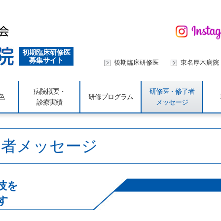
初期臨床研修医
募集サイト
後期臨床研修医
東名厚木病院
病院概要・
研修医・修了者
色
研修プログラム
診療実績
メッセージ
了者メッセージ
技を
す