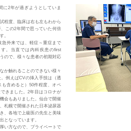
間に2年が過ぎようとしていま
試程度、臨床は右も左もわから
、この2年間で思っていた何倍
す。
救急外来では、軽症～重症まで
。当直では内科疾患のfirst
が行うので、様々な患者の初期対応
なか触れることのできない様々
。例えばCVの挿入手技は（透
も含めると）50件程度、オペ
できました。2年目はコロナが
機会もありました。仙台で開催
、札幌で開催された日本泌尿器
き、各地で上級医の先生と美味
出となっています。
厚い方なので、プライベートで