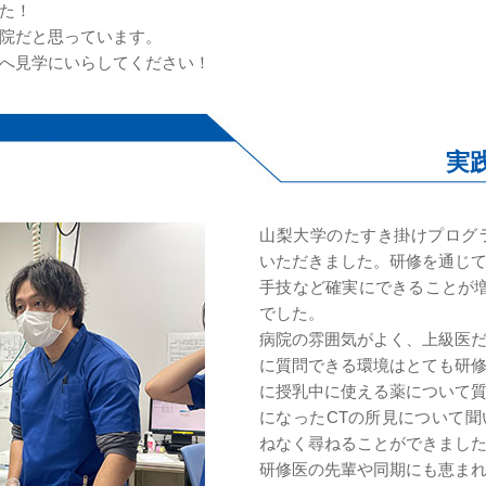
た！
院だと思っています。
へ見学にいらしてください！
実
山梨大学のたすき掛けプログ
いただきました。研修を通じ
手技など確実にできることが
でした。
病院の雰囲気がよく、上級医
に質問できる環境はとても研
に授乳中に使える薬について
になったCTの所見について
ねなく尋ねることができまし
研修医の先輩や同期にも恵ま