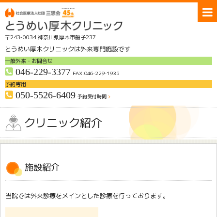
〒243-0034 神奈川県厚木市船子237
とうめい厚木クリニックは外来専門施設です
一般外来・お問合せ
046-229-3377
FAX:046-229-1935
予約専用
050-5526-6409
予約受付時間
交通アクセス
無料送迎バスのご案内
クリニック紹介
クリニック紹介
受診のご案内
診療科
部門
施設紹介
採用情報
お問合せ
ホーム
当院では外来診療をメインとした診療を行っております。