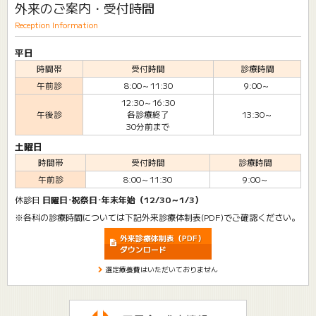
外来のご案内・受付時間
Reception Information
平日
時間帯
受付時間
診療時間
午前診
8:00～11:30
9:00～
12:30～16:30
午後診
各診療終了
13:30～
30分前まで
土曜日
時間帯
受付時間
診療時間
午前診
8:00～11:30
9:00～
休診日
日曜日･祝祭日･年末年始（12/30～1/3）
※各科の診療時間については下記外来診療体制表(PDF)でご確認ください。
外来診療体制表（PDF）
ダウンロード
選定療養費はいただいておりません