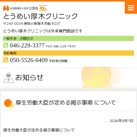
〒243-0034 神奈川県厚木市船子237
とうめい厚木クリニックは外来専門施設です
一般外来・お問合せ
046-229-3377
FAX:046-229-1935
予約専用
050-5526-6409
予約受付時間
交通アクセス
無料送迎バスのご案内
お知らせ
クリニック紹介
受診のご案内
診療科
部門
厚生労働大臣が定める掲示事項 について
採用情報
お問合せ
ホーム
2026年6月1日
厚生労働大臣が定める掲示事項について