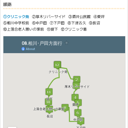
順路
①クリニック発
②厚木リバーサイド
③酒井公民館
④愛坪
⑤相川中学校前
⑥中戸田
⑦下戸田
⑧下津古久
⑨長沼
⑩上落合老人憩いの家前
⑪提下
⑫クリニック着