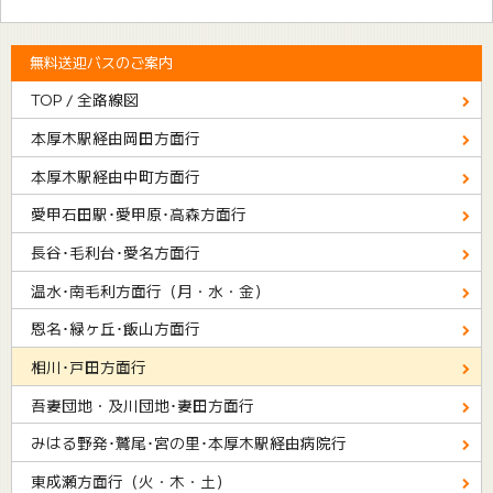
無料送迎バスのご案内
TOP /
全路線図
本厚木駅経由
岡田方面行
本厚木駅経由
中町方面行
愛甲石田駅･愛甲原･
高森方面行
長谷･毛利台･
愛名方面行
温水･南毛利方面行
（月・水・金）
恩名･緑ヶ丘･
飯山方面行
相川･
戸田方面行
吾妻団地・
及川団地･妻田方面行
みはる野発･鷲尾･宮の里･
本厚木駅経由病院行
東成瀬方面行
（火・木・土）