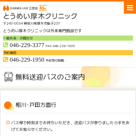
〒243-0034 神奈川県厚木市船子237
とうめい厚木クリニックは外来専門施設です
一般外来・お問合せ
046-229-3377
FAX:046-229-1935
予約専用
046-229-1950
予約受付時間
交通アクセス
無料送迎バスのご案内
無料送迎バスのご案内
クリニック紹介
受診のご案内
診療科
部門
相川･戸田方面行
採用情報
お問合せ
ホーム
バス停で時刻までお待ちいただき、送迎バスが参りましたら手をあ
げてお知らせください。