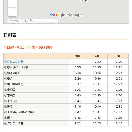
時刻表
※日曜・祝日・年末年始は運休
1便
2便
3便
①クリニック発
–
10:30
12:20
②厚木リバーサイド
8:35
10:35
12:25
③酒井公民館
8:36
10:36
12:26
④愛坪
8:36
10:36
12:26
⑤相川中学校前
8:37
10:37
12:27
⑥中戸田
8:38
10:38
12:28
⑦下戸田
8:40
10:40
12:30
⑧下津古久
8:43
10:43
12:33
⑨長沼
8:46
10:46
12:36
⑩上落合老人憩いの家前
8:47
10:47
12:37
⑪提下
8:48
10:48
12:38
⑫クリニック着
9:02
10:55
12:45