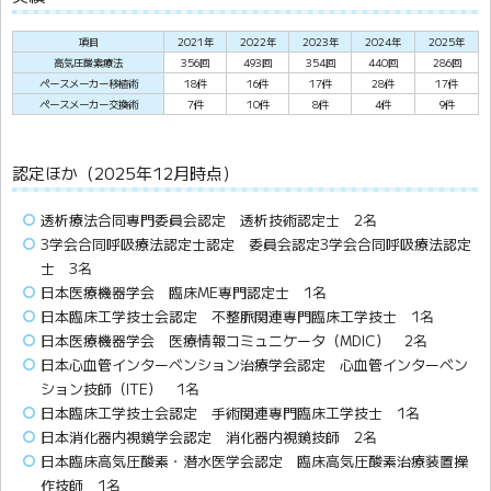
項目
2021年
2022年
2023年
2024年
2025年
高気圧酸素療法
356回
493回
354回
440回
286回
ペースメーカー移植術
18件
16件
17件
28件
17件
ペースメーカー交換術
7件
10件
8件
4件
9件
認定ほか（2025年12月時点）
透析療法合同専門委員会認定 透析技術認定士 2名
3学会合同呼吸療法認定士認定 委員会認定3学会合同呼吸療法認定
士 3名
日本医療機器学会 臨床ME専門認定士 1名
日本臨床工学技士会認定 不整脈関連専門臨床工学技士 1名
日本医療機器学会 医療情報コミュニケータ（MDIC） 2名
日本心血管インターベンション治療学会認定 心血管インターベン
ション技師（ITE） 1名
日本臨床工学技士会認定 手術関連専門臨床工学技士 1名
日本消化器内視鏡学会認定 消化器内視鏡技師 2名
日本臨床高気圧酸素・潜水医学会認定 臨床高気圧酸素治療装置操
作技師 1名