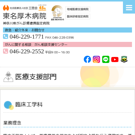
神奈川県がん診療連携指定病院
救急・紹介外来・お問合せ
046-229-1771
FAX:046-228-0396
がんに関する相談 : がん相談支援センター
046-229-2552
平日9:00～16:00
交通アクセス
無料送迎バス
各種研修会
お問い合わせ
医療支援部門
ホーム
病院紹介
来院される皆様へ
診療科
臨床工学科
医療支援部門
看護部
臨床研修部
がん治療
業務理念