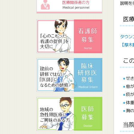
医療関係者の方
説明を
Medical personnel
医
タウン
【厚木
こ
せ
息
痰
体
胸
当