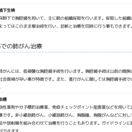
鏡下生検
麻酔下で胸腔鏡を用いて、主に肺の組織採取を行います。採取した組織
よってはこのまま根治術を行い、診断と治療を同時に行う事もできます
科での肺がん治療
肺がんには、低侵襲な胸腔鏡手術を行います。胸腔鏡手術は以前の開胸
社会復帰が早い事が特徴です。また、進行がんに関しては胸腔鏡手術で
。
治療
胞性薬剤や分子標的治療薬、免疫チェックポイント阻害薬などを用いて
療です。非小細胞肺がん、小細胞肺がん、胸腺腫、胸腺がんなどに対し
法や放射線を組み合わせて治療を行うこともあります。ガイドラインに
ができます。