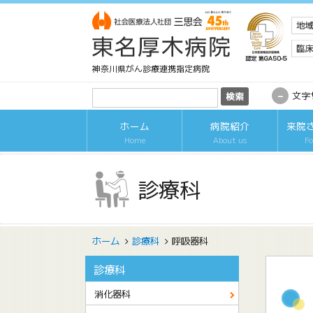
神奈川県がん診療連携指定病院
-
文字
ホーム
病院紹介
来院
Home
About us
Fo
診療科
ホーム
診療科
呼吸器科
診療科
消化器科