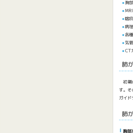
胸部
MR
喀
病
各
気
CT
肺
初期の
す。そ
ガイド
肺
胸部