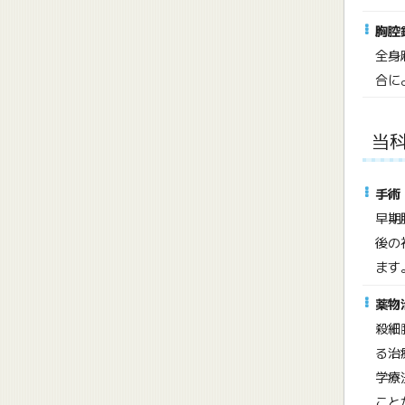
胸腔
全身
合に
当
手術
早期
後の
ます
薬物
殺細
る治
学療
こと