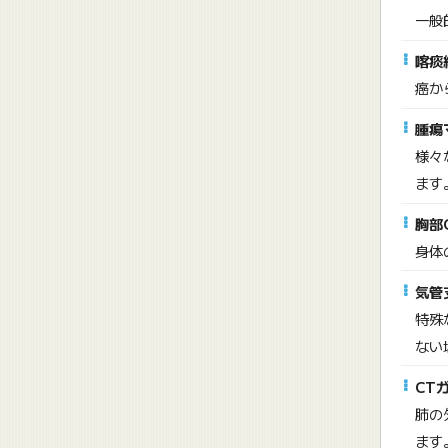
一般
喀痰
癌か
腫瘍
様々
ます
胸部
身体
気管
特殊
ない
CT
肺の
ます