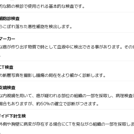
的な肺の検診で使用される基本的な検査です。
細胞診検査
らこぼれ落ちた悪性細胞を検出します。
マーカー
な癌が作り出す物質で時として血液中に検出できる事があります。その
。
CT検査
の断層写真を撮影し腫瘍の局在をより細かく診断します。
支鏡検査
な内視鏡を用いて、癌が疑われる部位の組織の一部を採取し、病理検査
場合もありますが、約60％の確立で診断がつきます。
ガイド下針生検
外側や胸壁に病変が存在する場合にCTを見ながら組織の一部を採取し
。