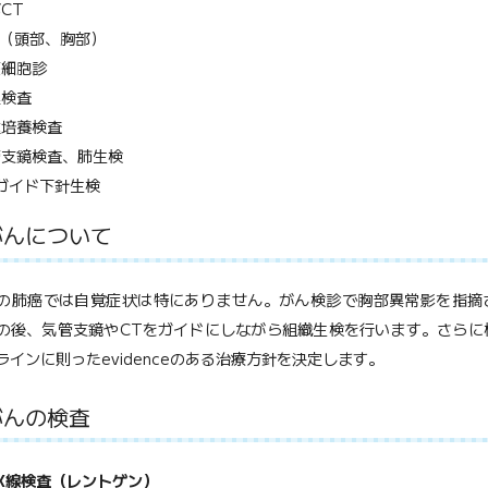
CT
I（頭部、胸部）
痰細胞診
理検査
種培養検査
管支鏡検査、肺生検
ガイド下針生検
がんについて
肺癌では自覚症状は特にありません。がん検診で胸部異常影を指摘さ
の後、気管支鏡やCTをガイドにしながら組織生検を行います。さらに検
ラインに則ったevidenceのある治療方針を決定します。
がんの検査
X線検査（レントゲン）