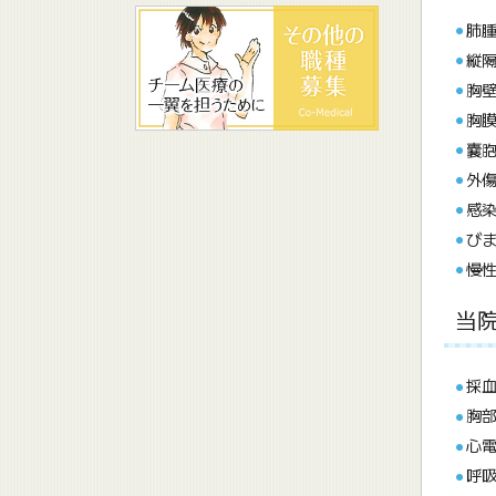
肺
縦
胸
胸
嚢
外
感
び
慢性
当
採
胸
心
呼