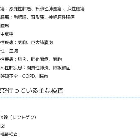
腫瘍：原発性肺癌、転移性肺腫瘍 、良性腫瘍
隔腫瘍：胸腺腫、奇形腫、神経原性腫瘍
壁腫瘍
膜中皮種
胞性疾患：気胸、巨大肺嚢胞
傷性：血胸
染性疾患：肺炎、肺化膿症、膿胸
まん性肺疾患：間質性肺炎、肺線維症
呼吸不全：COPD、喘息
院で行っている主な検査
血
部X線（レントゲン）
電図
吸機能検査