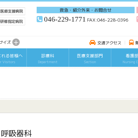
救急・紹介外来・お問合せ
046-229-1771
FAX:046-228-0396
+
サイズ
交通アクセス
される皆様へ
診療科
医療支援部門
看護
r Visitors
Department
Section
Nursing 
呼吸器科