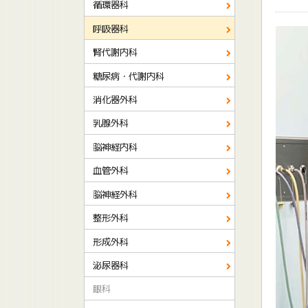
循環器科
呼吸器科
腎代謝内科
糖尿病・代謝内科
消化器外科
乳腺外科
脳神経内科
血管外科
脳神経外科
整形外科
形成外科
泌尿器科
眼科