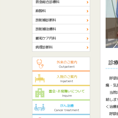
救急総合診療科
麻酔科
放射線診断科
放射線治療科
緩和ケア内科
病理診断科
診
外来のご案内
Outpatient
入院のご案内
呼吸器
Inpatient
瘍・気
面会･お見舞いについて
当院は
Inquire
結しま
がん治療
く治療
Cancer treatment
呼吸器